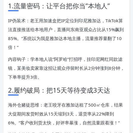
1.流量密码：让平台把你当”本地人”
IP伪装术：老王用加速盒把IP定位到印尼雅加达，TikTok算
法直接推送给本地用户，直播间东南亚观众占比从15%飙到
85%。”系统以为我是雅加达本地主播，流量推荐量翻了10
倍！”
内容钩子：学本地人说”阿罗哈”打招呼，挂印尼网红同款滤
镜，某美妆卖家靠这招让观众停留时长从2分钟涨到8分钟，
下单率提升3倍。
2.履约破局：把15天等待变成3天达
海外仓赌徒思维：老王咬牙在雅加达租了500㎡仓库，结果
大促期间发货时效从15天缩到3天，退货率从22%降到
6%。”客户收到货太快，好评率暴涨，自然流量跟着涨！”