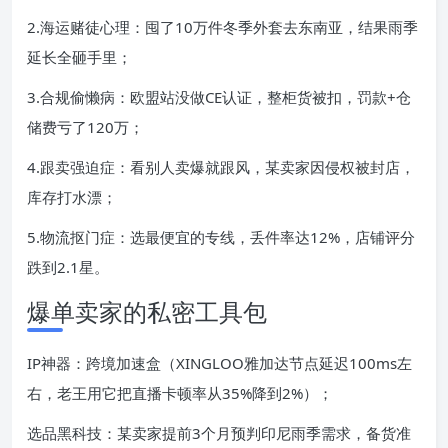
2.海运赌徒心理：囤了10万件冬季外套去东南亚，结果雨季
延长全砸手里；
3.合规偷懒病：欧盟站没做CE认证，整柜货被扣，罚款+仓
储费亏了120万；
4.跟卖强迫症：看别人卖爆就跟风，某卖家因侵权被封店，
库存打水漂；
5.物流抠门症：选最便宜的专线，丢件率达12%，店铺评分
跌到2.1星。
爆单卖家的私密工具包
IP神器：跨境加速盒（XINGLOO雅加达节点延迟100ms左
右，老王用它把直播卡顿率从35%降到2%）；
选品黑科技：某卖家提前3个月预判印尼雨季需求，备货准