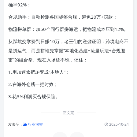
确率92%；
合规助手：自动检测各国标签合规，避免20万+罚款；
物流拼单群：加50个同行群拼海运，把物流成本压到12%。
从踩坑交学费到日赚10万，老王们的逆袭证明：跨境电商不
是拼运气，而是拼谁先掌握”本地化基建+流量玩法+合规避
雷”的组合拳。现在入场还不晚，记住：
1.用加速盒把IP变成”本地人”；
2.在海外仓赌一把时效；
3.花3%利润买合规保险。
正文完
发表至：
行业洞察
2025-10-24