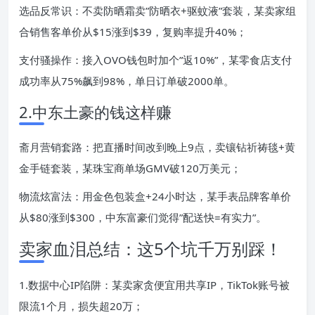
选品反常识：不卖防晒霜卖”防晒衣+驱蚊液”套装，某卖家组
合销售客单价从$15涨到$39，复购率提升40%；
支付骚操作：接入OVO钱包时加个”返10%”，某零食店支付
成功率从75%飙到98%，单日订单破2000单。
2.中东土豪的钱这样赚
斋月营销套路：把直播时间改到晚上9点，卖镶钻祈祷毯+黄
金手链套装，某珠宝商单场GMV破120万美元；
物流炫富法：用金色包装盒+24小时达，某手表品牌客单价
从$80涨到$300，中东富豪们觉得”配送快=有实力”。
卖家血泪总结：这5个坑千万别踩！
1.数据中心IP陷阱：某卖家贪便宜用共享IP，TikTok账号被
限流1个月，损失超20万；