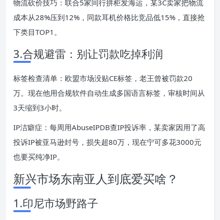
物流砍价技巧：联合5家同行拼柜发海运，某3C卖家把物流
成本从28%压到12%，同款耳机价格比竞品低15%，直接抢
下类目TOP1。
3.合规避雷：别让罚款吃掉利润
标签检查清单：欧盟市场没贴CE标签，老王曾被罚款20
万。现在他用合规软件自动生成多国语言标签，审核时间从
3天缩到3小时。
IP洁癖症：每周用AbuseIPDB查IP投诉率，某卖家因用了高
投诉IP被亚马逊封号，损失超80万，现在宁可多花3000元
也要买纯净IP。
新兴市场东南亚人到底爱买啥？
1.印尼市场野路子